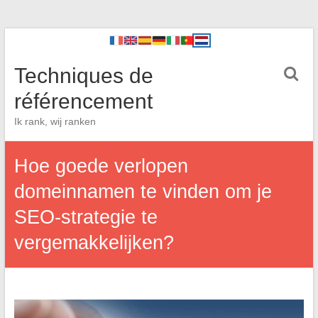
Techniques de
référencement
Ik rank, wij ranken
Hoe goede verlopen
domeinnamen te vinden om je
SEO-strategie te
vergemakkelijken?