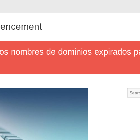
érencement
s nombres de dominios expirados para