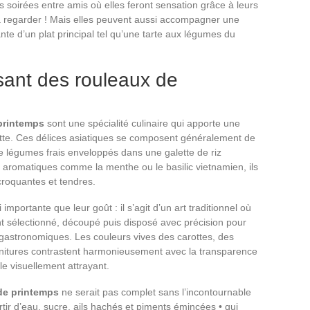
s soirées entre amis où elles feront sensation grâce à leurs
’à regarder ! Mais elles peuvent aussi accompagner une
ante d’un plat principal tel qu’une tarte aux légumes du
ssant des rouleaux de
printemps
sont une spécialité culinaire qui apporte une
iette. Ces délices asiatiques se composent généralement de
 de légumes frais enveloppés dans une galette de riz
aromatiques comme la menthe ou le basilic vietnamien, ils
croquantes et tendres.
importante que leur goût : il s’agit d’un art traditionnel où
t sélectionné, découpé puis disposé avec précision pour
 gastronomiques. Les couleurs vives des carottes, des
nitures contrastent harmonieusement avec la transparence
le visuellement attrayant.
de printemps
ne serait pas complet sans l’incontournable
ir d’eau, sucre, ails hachés et piments émincées • qui