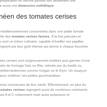
tte préparation en verrine permet non seulement une
ute aussi une
dimension esthétique
.
néen des tomates cerises
 méditerranéennes concentrées dans une petite tomate
ette des
tomates cerises farcies
. À la fois juteuses et
ont un trésor culinaire, capable d’éveiller vos papilles
stinguent par leur goût intense qui donne à chaque bouchée
mates cerises sont soigneusement évidées puis garnies d’une
e de fromage frais ou fêta, relevée par du basilic ou
méditerranéennes comme l’origan ou le thym. Un soupçon
t pour sublimer ces petites gourmandises.
sonnes soucieuses de leur santé. Effectivement, en plus du
tomates cerises
regorgent aussi de nombreux nutriments
nes A et C notamment mais aussi potassium et