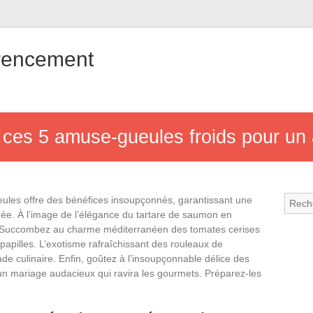
érencement
e ces 5 amuse-gueules froids pour un 
eules offre des bénéfices insoupçonnés, garantissant une
née. À l’image de l’élégance du tartare de saumon en
atif. Succombez au charme méditerranéen des tomates cerises
 papilles. L’exotisme rafraîchissant des rouleaux de
de culinaire. Enfin, goûtez à l’insoupçonnable délice des
un mariage audacieux qui ravira les gourmets. Préparez-les