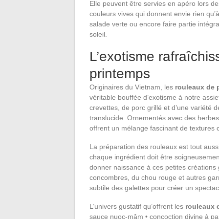
Elle peuvent être servies en apéro lors de
couleurs vives qui donnent envie rien qu
salade verte ou encore faire partie intégr
soleil.
L’exotisme rafraîchi
printemps
Originaires du Vietnam, les
rouleaux de 
véritable bouffée d’exotisme à notre ass
crevettes, de porc grillé et d’une variété
translucide. Ornementés avec des herbes 
offrent un mélange fascinant de textures 
La préparation des rouleaux est tout aussi 
chaque ingrédient doit être soigneusemen
donner naissance à ces petites créations
concombres, du chou rouge et autres gar
subtile des galettes pour créer un spectac
L’univers gustatif qu’offrent les
rouleaux 
sauce nuoc-mâm • concoction divine à part