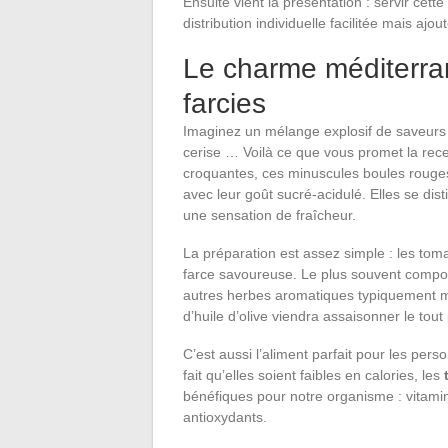
Ensuite vient la présentation : servir ce
distribution individuelle facilitée mais ajo
Le charme méditerra
farcies
Imaginez un mélange explosif de saveurs
cerise … Voilà ce que vous promet la rec
croquantes, ces minuscules boules rouges s
avec leur goût sucré-acidulé. Elles se di
une sensation de fraîcheur.
La préparation est assez simple : les to
farce savoureuse. Le plus souvent composé
autres herbes aromatiques typiquement 
d’huile d’olive viendra assaisonner le tou
C’est aussi l’aliment parfait pour les per
fait qu’elles soient faibles en calories, les
bénéfiques pour notre organisme : vitami
antioxydants.