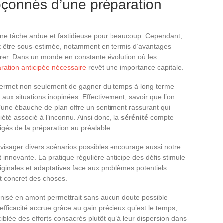
pçonnés d’une préparation
ne tâche ardue et fastidieuse pour beaucoup. Cependant,
t être sous-estimée, notamment en termis d’avantages
érer. Dans un monde en constante évolution où les
ration anticipée nécessaire
revêt une importance capitale.
e permet non seulement de gagner du temps à long terme
é aux situations inopinées. Effectivement, savoir que l’on
une ébauche de plan offre un sentiment rassurant qui
été associé à l’inconnu. Ainsi donc, la
sérénité
compte
igés de la préparation au préalable.
 envisager divers scénarios possibles encourage aussi notre
t innovante. La pratique régulière anticipe des défis stimule
riginales et adaptatives face aux problèmes potentiels
t concret des choses.
ganisé en amont permettrait sans aucun doute possible
 efficacité accrue grâce au gain précieux qu’est le temps,
ciblée des efforts consacrés plutôt qu’à leur dispersion dans