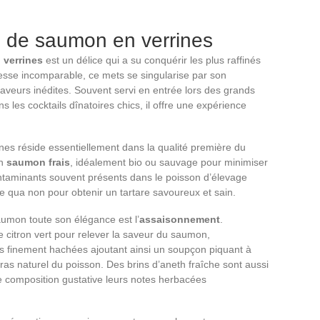
e de saumon en verrines
 verrines
est un délice qui a su conquérir les plus raffinés
inesse incomparable, ce mets se singularise par son
aveurs inédites. Souvent servi en entrée lors des grands
les cocktails dînatoires chics, il offre une expérience
nes réside essentiellement dans la qualité première du
un
saumon frais
, idéalement bio ou sauvage pour minimiser
contaminants souvent présents dans le poisson d’élevage
ne qua non pour obtenir un tartare savoureux et sain.
aumon toute son élégance est l’
assaisonnement
.
citron vert pour relever la saveur du saumon,
 finement hachées ajoutant ainsi un soupçon piquant à
gras naturel du poisson. Des brins d’aneth fraîche sont aussi
 composition gustative leurs notes herbacées